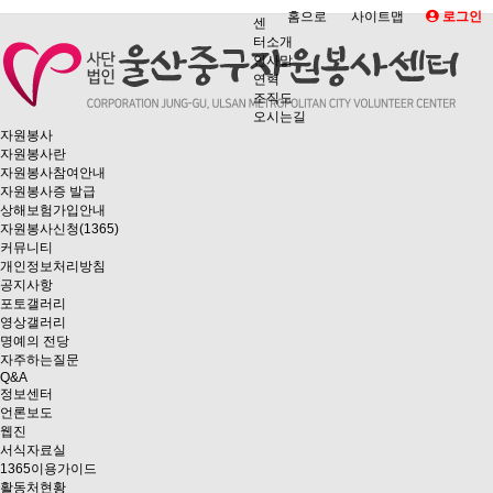
홈으로
사이트맵
로그인
센
터소개
인사말
연혁
조직도
오시는길
자원봉사
자원봉사란
자원봉사참여안내
자원봉사증 발급
상해보험가입안내
자원봉사신청(1365)
커뮤니티
개인정보처리방침
공지사항
포토갤러리
영상갤러리
명예의 전당
자주하는질문
Q&A
정보센터
언론보도
웹진
서식자료실
1365이용가이드
활동처현황