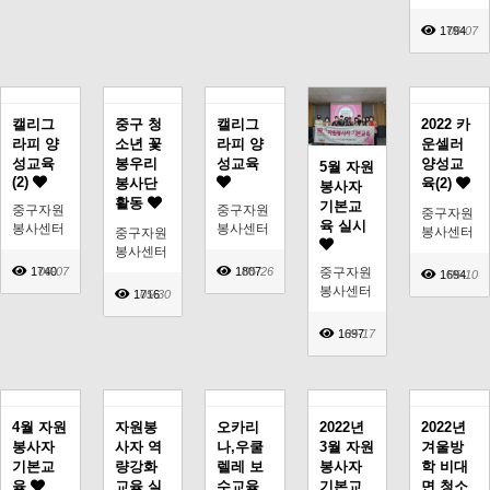
1794
06-07
캘리그
중구 청
캘리그
2022 카
라피 양
소년 꽃
라피 양
운셀러
성교육
봉우리
성교육
양성교
5월 자원
(2)
봉사단
육(2)
봉사자
활동
기본교
중구자원
중구자원
중구자원
육 실시
봉사센터
봉사센터
봉사센터
중구자원
봉사센터
1740
06-07
1807
05-26
중구자원
1694
05-10
봉사센터
1716
05-30
1697
05-17
4월 자원
자원봉
오카리
2022년
2022년
봉사자
사자 역
나,우쿨
3월 자원
겨울방
기본교
량강화
렐레 보
봉사자
학 비대
육
교육 실
수교육
기본교
면 청소