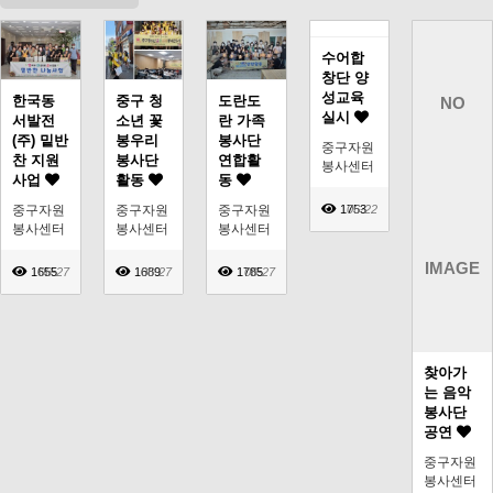
수어합
창단 양
성교육
한국동
중구 청
도란도
NO
실시
서발전
소년 꽃
란 가족
(주) 밑반
봉우리
봉사단
중구자원
찬 지원
봉사단
연합활
봉사센터
사업
활동
동
1753
06-22
중구자원
중구자원
중구자원
봉사센터
봉사센터
봉사센터
IMAGE
1655
06-27
1689
06-27
1785
06-27
찾아가
는 음악
봉사단
공연
중구자원
봉사센터