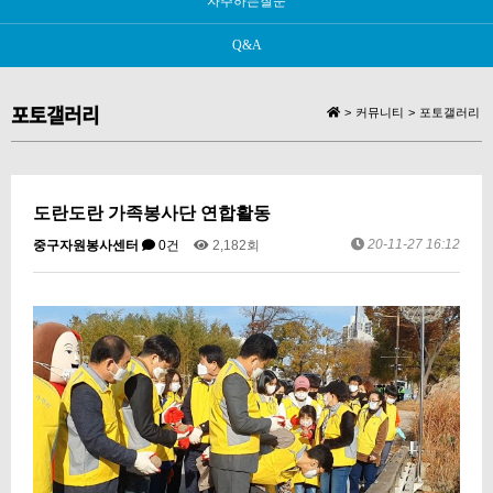
자주하는질문
Q&A
포토갤러리
>
커뮤니티
>
포토갤러리
도란도란 가족봉사단 연합활동
20-11-27 16:12
중구자원봉사센터
0건
2,182회