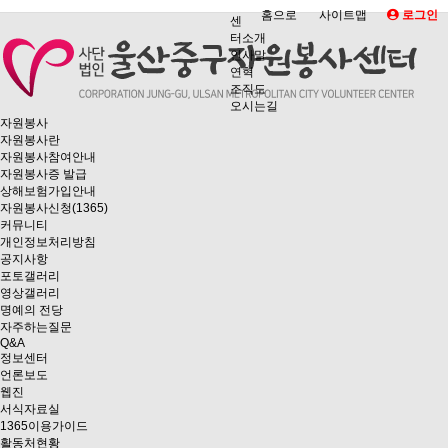
홈으로
사이트맵
로그인
센
터소개
인사말
연혁
조직도
오시는길
자원봉사
자원봉사란
자원봉사참여안내
자원봉사증 발급
상해보험가입안내
자원봉사신청(1365)
커뮤니티
개인정보처리방침
공지사항
포토갤러리
영상갤러리
명예의 전당
자주하는질문
Q&A
정보센터
언론보도
웹진
서식자료실
1365이용가이드
활동처현황