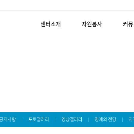
센터소개
자원봉사
커뮤
커뮤니티
밝고 행복한 세상은
봉사라는 우리의 마음에 있습니다.
공지사항
포토갤러리
영상갤러리
명예의 전당
자