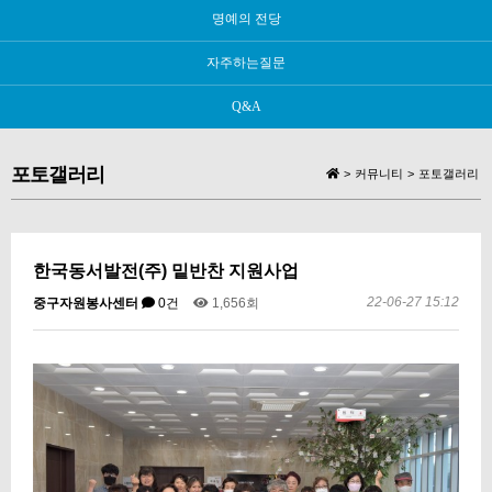
명예의 전당
자주하는질문
Q&A
포토갤러리
>
커뮤니티
>
포토갤러리
한국동서발전(주) 밑반찬 지원사업
22-06-27 15:12
중구자원봉사센터
0건
1,656회