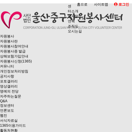
홈으로
사이트맵
로그인
센
터소개
인사말
연혁
조직도
오시는길
자원봉사
자원봉사란
자원봉사참여안내
자원봉사증 발급
상해보험가입안내
자원봉사신청(1365)
커뮤니티
개인정보처리방침
공지사항
포토갤러리
영상갤러리
명예의 전당
자주하는질문
Q&A
정보센터
언론보도
웹진
서식자료실
1365이용가이드
활동처현황