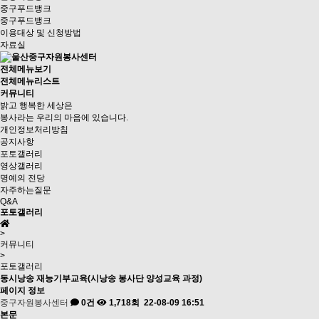
중구푸드뱅크
중구푸드뱅크
이용대상 및 신청방법
자료실
전체메뉴보기
전체메뉴리스트
커뮤니티
밝고 행복한 세상은
봉사라는 우리의 마음에 있습니다.
개인정보처리방침
공지사항
포토갤러리
영상갤러리
명예의 전당
자주하는질문
Q&A
포토갤러리
>
커뮤니티
>
포토갤러리
동시낭송 재능기부교육(시낭송 봉사단 양성교육 과정)
페이지 정보
중구자원봉사센터
0건
1,718회
22-08-09 16:51
본문