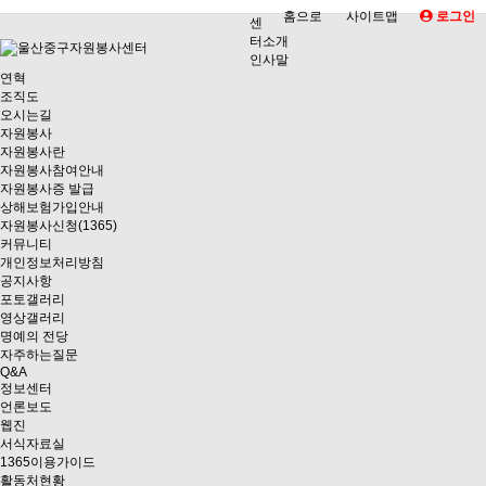
홈으로
사이트맵
로그인
센
터소개
인사말
연혁
조직도
오시는길
자원봉사
자원봉사란
자원봉사참여안내
자원봉사증 발급
상해보험가입안내
자원봉사신청(1365)
커뮤니티
개인정보처리방침
공지사항
포토갤러리
영상갤러리
명예의 전당
자주하는질문
Q&A
정보센터
언론보도
웹진
서식자료실
1365이용가이드
활동처현황