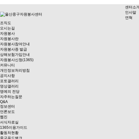
센터소
인사말
연혁
조직도
오시는길
자원봉사
자원봉사란
자원봉사참여안내
자원봉사증 발급
상해보험가입안내
자원봉사신청(1365)
커뮤니티
개인정보처리방침
공지사항
포토갤러리
영상갤러리
명예의 전당
자주하는질문
Q&A
정보센터
언론보도
웹진
서식자료실
1365이용가이드
활동처현황
중구푸드뱅크