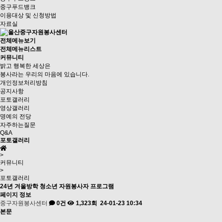
중구푸드뱅크
이용대상 및 신청방법
자료실
전체메뉴보기
전체메뉴리스트
커뮤니티
밝고 행복한 세상은
봉사라는 우리의 마음에 있습니다.
개인정보처리방침
공지사항
포토갤러리
영상갤러리
명예의 전당
자주하는질문
Q&A
포토갤러리
>
커뮤니티
>
포토갤러리
24년 겨울방학 청소년 자원봉사자 프로그램
페이지 정보
중구자원봉사센터
0건
1,323회
24-01-23 10:34
본문