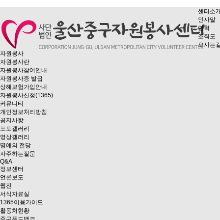
센터소
인사말
연혁
조직도
오시는
자원봉사
자원봉사란
자원봉사참여안내
자원봉사증 발급
상해보험가입안내
자원봉사신청(1365)
커뮤니티
개인정보처리방침
공지사항
포토갤러리
영상갤러리
명예의 전당
자주하는질문
Q&A
정보센터
언론보도
웹진
서식자료실
1365이용가이드
활동처현황
중구푸드뱅크