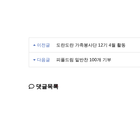
이전글
도란도란 가족봉사단 12기 4월 활동
다음글
피플드림 밑반찬 100개 기부
댓글목록