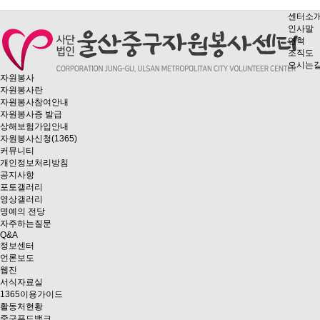
센터소
인사말
연혁
조직도
오시는
자원봉사
자원봉사란
자원봉사참여안내
자원봉사증 발급
상해보험가입안내
자원봉사신청(1365)
커뮤니티
개인정보처리방침
공지사항
포토갤러리
영상갤러리
명예의 전당
자주하는질문
Q&A
정보센터
언론보도
웹진
서식자료실
1365이용가이드
활동처현황
중구푸드뱅크