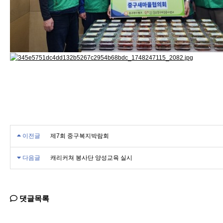
이전글
제7회 중구복지박람회
다음글
캐리커쳐 봉사단 양성교육 실시
댓글목록