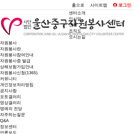
홈으로
사이트맵
로그인
센터소개
인사말
연혁
조직도
오시는길
자원봉사
자원봉사란
자원봉사참여안내
자원봉사증 발급
상해보험가입안내
자원봉사신청(1365)
커뮤니티
개인정보처리방침
공지사항
포토갤러리
영상갤러리
명예의 전당
자주하는질문
Q&A
정보센터
언론보도