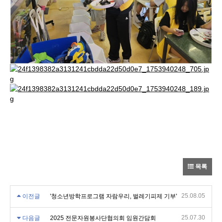
목록
25.08.05
이전글
'청소년방학프로그램 자람우리, 벌레기피제 기부'
25.07.30
다음글
2025 전문자원봉사단협의회 임원간담회