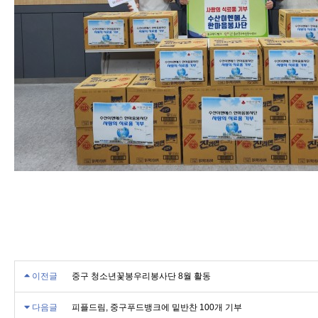
이전글
중구 청소년꽃봉우리봉사단 8월 활동
다음글
피플드림, 중구푸드뱅크에 밑반찬 100개 기부