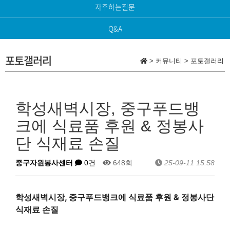
자주하는질문
Q&A
포토갤러리
>
커뮤니티
>
포토갤러리
학성새벽시장, 중구푸드뱅
크에 식료품 후원 & 정봉사
단 식재료 손질
중구자원봉사센터
0건
648회
25-09-11 15:58
학성새벽시장, 중구푸드뱅크에 식료품 후원 & 정봉사단
식재료 손질