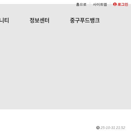
홈으로
사이트맵
로그인
니티
정보센터
중구푸드뱅크
25-10-31 21:52