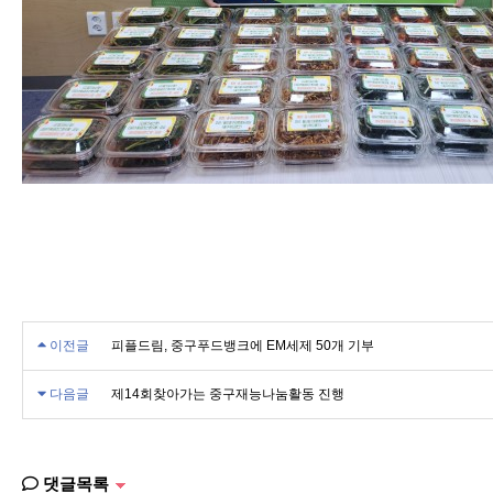
이전글
피플드림, 중구푸드뱅크에 EM세제 50개 기부
다음글
제14회찾아가는 중구재능나눔활동 진행
댓글목록