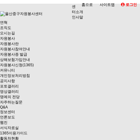
홈으로
사이트맵
로그인
센
터소개
인사말
연혁
조직도
오시는길
자원봉사
자원봉사란
자원봉사참여안내
자원봉사증 발급
상해보험가입안내
자원봉사신청(1365)
커뮤니티
개인정보처리방침
공지사항
포토갤러리
영상갤러리
명예의 전당
자주하는질문
Q&A
정보센터
언론보도
웹진
서식자료실
1365이용가이드
활동처현황