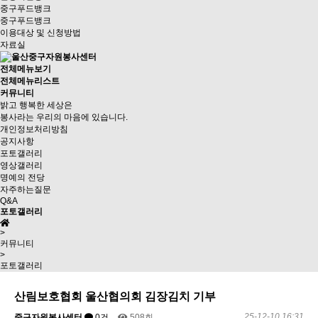
중구푸드뱅크
중구푸드뱅크
이용대상 및 신청방법
자료실
전체메뉴보기
전체메뉴리스트
커뮤니티
밝고 행복한 세상은
봉사라는 우리의 마음에 있습니다.
개인정보처리방침
공지사항
포토갤러리
영상갤러리
명예의 전당
자주하는질문
Q&A
포토갤러리
>
커뮤니티
>
포토갤러리
산림보호협회 울산협의회 김장김치 기부
25-12-10 16:31
중구자원봉사센터
0건
508회