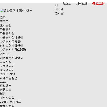
홈으로
사이트맵
로그인
센
터소개
인사말
연혁
조직도
오시는길
자원봉사
자원봉사란
자원봉사참여안내
자원봉사증 발급
상해보험가입안내
자원봉사신청(1365)
커뮤니티
개인정보처리방침
공지사항
포토갤러리
영상갤러리
명예의 전당
자주하는질문
Q&A
정보센터
언론보도
웹진
서식자료실
1365이용가이드
활동처현황