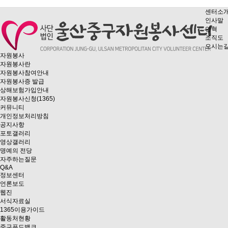
센터소
인사말
연혁
조직도
오시는
자원봉사
자원봉사란
자원봉사참여안내
자원봉사증 발급
상해보험가입안내
자원봉사신청(1365)
커뮤니티
개인정보처리방침
공지사항
포토갤러리
영상갤러리
명예의 전당
자주하는질문
Q&A
정보센터
언론보도
웹진
서식자료실
1365이용가이드
활동처현황
중구푸드뱅크