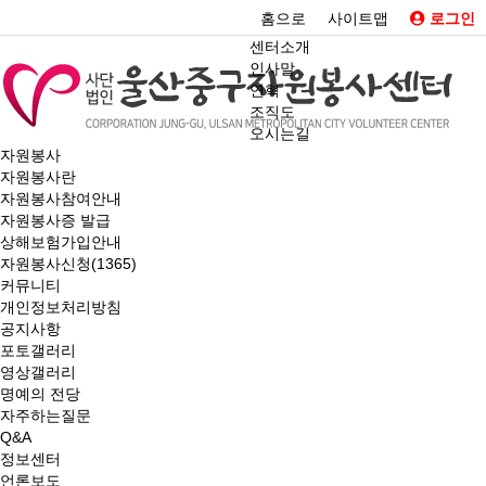
홈으로
사이트맵
로그인
센터소개
인사말
연혁
조직도
오시는길
자원봉사
자원봉사란
자원봉사참여안내
자원봉사증 발급
상해보험가입안내
자원봉사신청(1365)
커뮤니티
개인정보처리방침
공지사항
포토갤러리
영상갤러리
명예의 전당
자주하는질문
Q&A
정보센터
언론보도