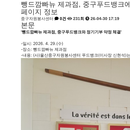
뺑드깜빠뉴 제과점, 중구푸드뱅크에
페이지 정보
중구자원봉사센터
0건
231회
26-04-30 17:19
본문
'뺑드깜빠뉴 제과점, 중구푸드뱅크와 정기기부 약정 체결'
-일시: 2026. 4. 29.(수)
-장소: 뺑드깜빠뉴 제과점
-내용: (사)울산중구자원봉사센터 푸드뱅크(이사장 신현석)