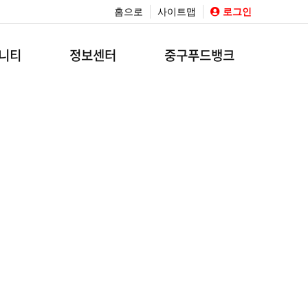
홈으로
사이트맵
로그인
니티
정보센터
중구푸드뱅크