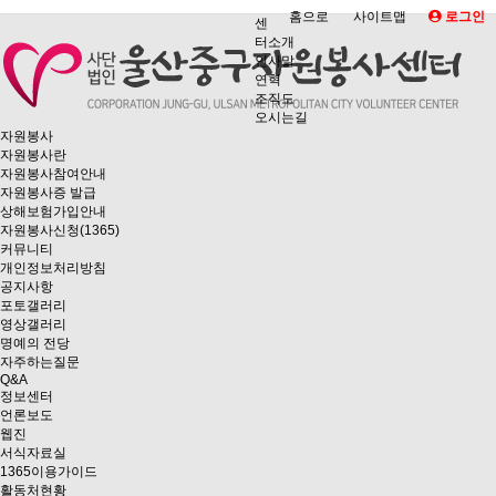
홈으로
사이트맵
로그인
센
터소개
인사말
연혁
조직도
오시는길
자원봉사
자원봉사란
자원봉사참여안내
자원봉사증 발급
상해보험가입안내
자원봉사신청(1365)
커뮤니티
개인정보처리방침
공지사항
포토갤러리
영상갤러리
명예의 전당
자주하는질문
Q&A
정보센터
언론보도
웹진
서식자료실
1365이용가이드
활동처현황