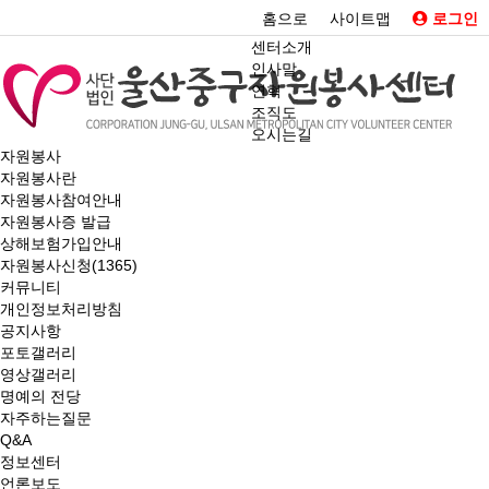
홈으로
사이트맵
로그인
센터소개
인사말
연혁
조직도
오시는길
자원봉사
자원봉사란
자원봉사참여안내
자원봉사증 발급
상해보험가입안내
자원봉사신청(1365)
커뮤니티
개인정보처리방침
공지사항
포토갤러리
영상갤러리
명예의 전당
자주하는질문
Q&A
정보센터
언론보도