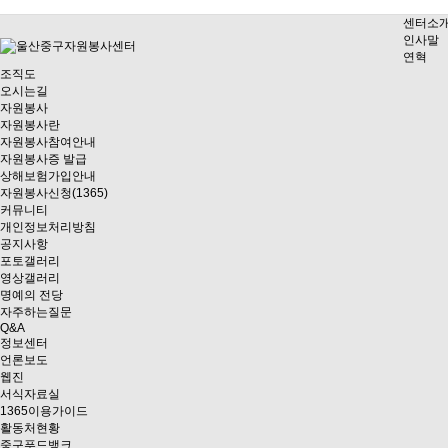
센터소
인사말
연혁
조직도
오시는길
자원봉사
자원봉사란
자원봉사참여안내
자원봉사증 발급
상해보험가입안내
자원봉사신청(1365)
커뮤니티
개인정보처리방침
공지사항
포토갤러리
영상갤러리
명예의 전당
자주하는질문
Q&A
정보센터
언론보도
웹진
서식자료실
1365이용가이드
활동처현황
중구푸드뱅크