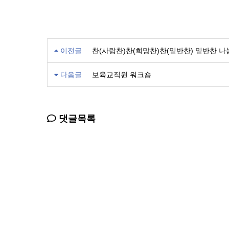
이전글
찬(사랑찬)찬(희망찬)찬(밑반찬) 밑반찬 나
다음글
보육교직원 워크숍
댓글목록