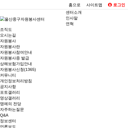
홈으로
사이트맵
로그인
센터소개
인사말
연혁
조직도
오시는길
자원봉사
자원봉사란
자원봉사참여안내
자원봉사증 발급
상해보험가입안내
자원봉사신청(1365)
커뮤니티
개인정보처리방침
공지사항
포토갤러리
영상갤러리
명예의 전당
자주하는질문
Q&A
정보센터
언론보도