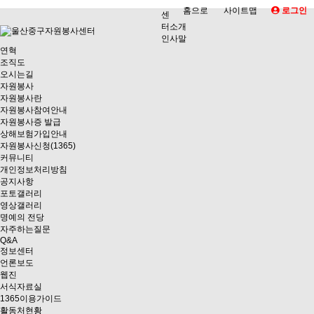
홈으로
사이트맵
로그인
센
터소개
인사말
연혁
조직도
오시는길
자원봉사
자원봉사란
자원봉사참여안내
자원봉사증 발급
상해보험가입안내
자원봉사신청(1365)
커뮤니티
개인정보처리방침
공지사항
포토갤러리
영상갤러리
명예의 전당
자주하는질문
Q&A
정보센터
언론보도
웹진
서식자료실
1365이용가이드
활동처현황