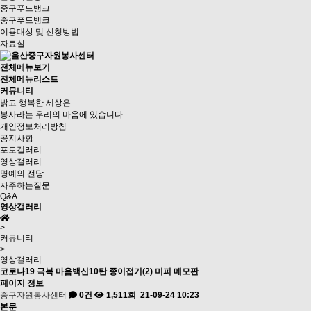
중구푸드뱅크
중구푸드뱅크
이용대상 및 신청방법
자료실
전체메뉴보기
전체메뉴리스트
커뮤니티
밝고 행복한 세상은
봉사라는 우리의 마음에 있습니다.
개인정보처리방침
공지사항
포토갤러리
영상갤러리
명예의 전당
자주하는질문
Q&A
영상갤러리
>
커뮤니티
>
영상갤러리
코로나19 극복 마음백신10탄 종이접기(2) 미피 메모판
페이지 정보
중구자원봉사센터
0건
1,511회
21-09-24 10:23
본문