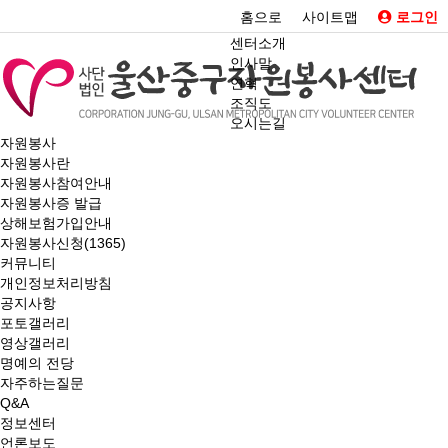
홈으로
사이트맵
로그인
센터소개
인사말
연혁
조직도
오시는길
자원봉사
자원봉사란
자원봉사참여안내
자원봉사증 발급
상해보험가입안내
자원봉사신청(1365)
커뮤니티
개인정보처리방침
공지사항
포토갤러리
영상갤러리
명예의 전당
자주하는질문
Q&A
정보센터
언론보도