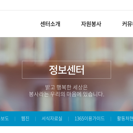
센터소개
자원봉사
커뮤
정보센터
밝고 행복한 세상은
봉사라는 우리의 마음에 있습니다.
론보도
웹진
서식자료실
1365이용가이드
활동처